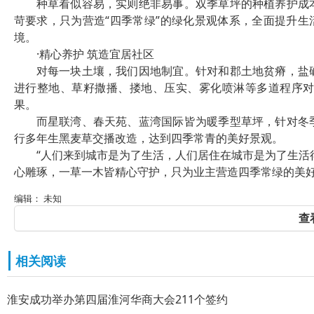
种草看似容易，实则绝非易事。双季草坪的种植养护成
苛要求，只为营造“四季常绿”的绿化景观体系，全面提升生
境。
·精心养护 筑造宜居社区
对每一块土壤，我们因地制宜。针对和郡土地贫瘠，盐
进行整地、草籽撒播、搂地、压实、雾化喷淋等多道程序
果。
而星联湾、春天苑、蓝湾国际皆为暖季型草坪，针对冬
行多年生黑麦草交播改造，达到四季常青的美好景观。
“人们来到城市是为了生活，人们居住在城市是为了生活
心雕琢，一草一木皆精心守护，只为业主营造四季常绿的美
编辑： 未知
查
相关阅读
淮安成功举办第四届淮河华商大会211个签约