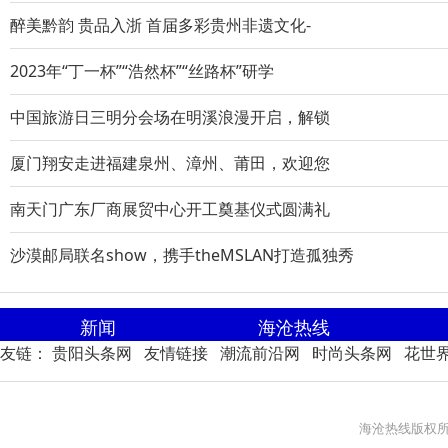
醉美黔韵 贵品入浙 首届多彩贵州非遗文化-
2023年“丁一杯”“浩然杯”“丝路杯”研学
中国旅游日三明分会场在明溪浪漫开启，解锁
厦门翔安走进福建泉州、漳州、莆田，欢迎您
南天门广东厂商展贸中心开工奠基仪式圆满礼
沙漠邮局联名show，携手theMSLAN打造孤独秀
新闻
海沧热线
友链：
贵阳头条网
友情链接
潮流前沿网
时尚头条网
花世
海沧热线版权