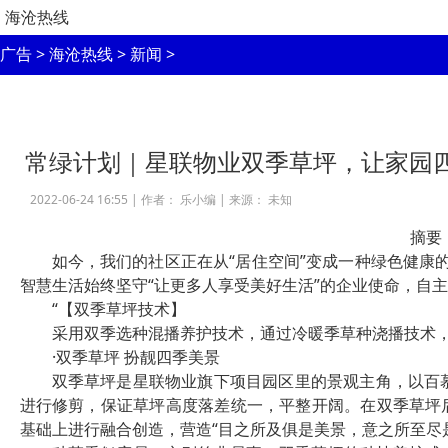
海沧热线
广告
>
海沧热线
>
新闻
>
常绿计划｜星联物业双季草坪，让家园
2022-06-24 16:55 |
作者： 乐小编
|
来源： 未知
摘要
如今，我们的社区正在从“居住空间”变成一种绿色健康的
智慧生活始终坚守“让更多人享受美好生活”的企业使命，自主
“【双季草坪技术】
采用双季选种混播养护技术，通过冷暖季草种浇播技术，
·双季草坪 扮靓四季美景
双季草坪是星联物业旗下项目园区里的景观主角，以百
进行修剪，保证草坪高度落差统一，平整开阔。在双季草坪
基础上进行融合创造，营造“目之所及俱是美景，意之所至尽