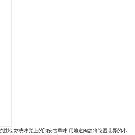
游胜地;亦或味觉上的翔安古早味,用地道闽筵将隐匿巷弄的小