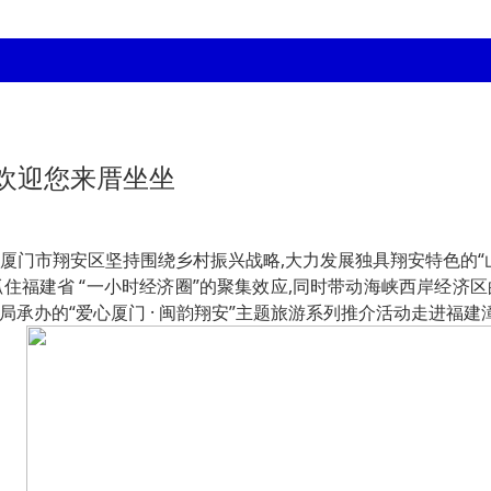
欢迎您来厝坐坐
厦门市翔安区坚持围绕乡村振兴战略,大力发展独具翔安特色的“
建省 “一小时经济圈”的聚集效应,同时带动海峡西岸经济区的一体
承办的“爱心厦门 · 闽韵翔安”主题旅游系列推介活动走进福