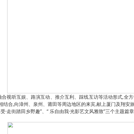
动,融合视听互娱、路演互动、推介互利、踩线互访等活动形式,全
相结合,向漳州、泉州、莆田等周边地区的来宾,献上厦门及翔安
享受·走街踏田乡野趣”、“ 乐自由我·光影艺文风雅致”三个主题
。