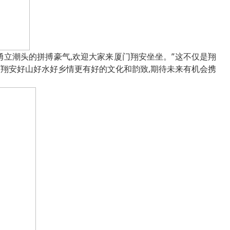
勇立潮头的拼搏豪气,欢迎大家来厦门翔安坐坐。”这不仅是翔
“翔安好山好水好乡情更有好的文化和韵致,期待未来有机会携
。