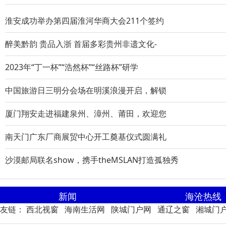
淮安成功举办第四届淮河华商大会211个签约
醉美黔韵 贵品入浙 首届多彩贵州非遗文化-
2023年“丁一杯”“浩然杯”“丝路杯”研学
中国旅游日三明分会场在明溪浪漫开启，解锁
厦门翔安走进福建泉州、漳州、莆田，欢迎您
南天门广东厂商展贸中心开工奠基仪式圆满礼
沙漠邮局联名show，携手theMSLAN打造孤独秀
新闻
海沧热线
友链：
西北视窗
海南生活网
陕城门户网
通辽之窗
湘城门