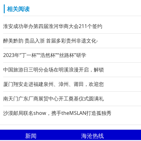
相关阅读
淮安成功举办第四届淮河华商大会211个签约
醉美黔韵 贵品入浙 首届多彩贵州非遗文化-
2023年“丁一杯”“浩然杯”“丝路杯”研学
中国旅游日三明分会场在明溪浪漫开启，解锁
厦门翔安走进福建泉州、漳州、莆田，欢迎您
南天门广东厂商展贸中心开工奠基仪式圆满礼
沙漠邮局联名show，携手theMSLAN打造孤独秀
新闻
海沧热线