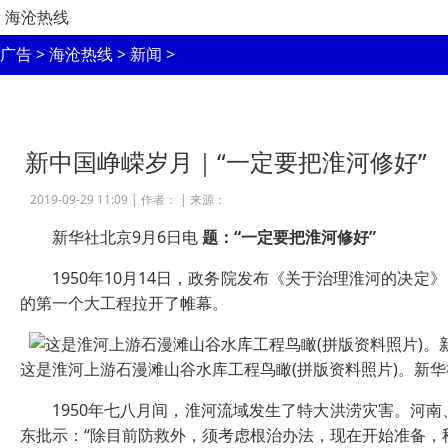
海沧热线
广告
>
海沧热线
>
新闻
>
新中国峥嵘岁月｜“一定要把淮河修好”
2019-09-29 11:09 |
作者：
|
来源：
新华社北京9月6日电
题：“一定要把淮河修好”
1950年10月14日，政务院发布《关于治理淮河的决定
的第一个大工程拉开了帷幕。
这是淮河上游石漫滩山谷水库工程鸟瞰(拼版资料照片)。新华
1950年七八月间，淮河流域发生了特大洪涝灾害。河南、安
东批示：“除目前防救外，须考虑根治办法，现在开始准备，