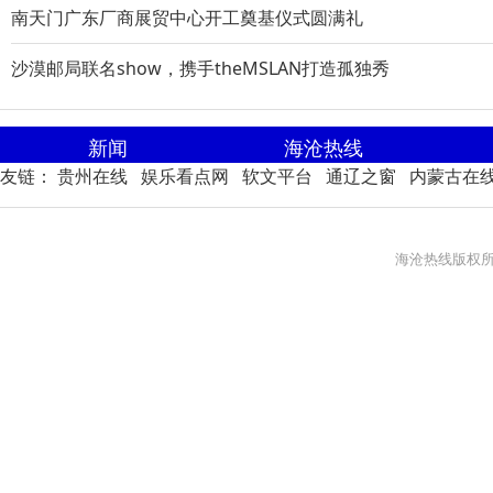
南天门广东厂商展贸中心开工奠基仪式圆满礼
沙漠邮局联名show，携手theMSLAN打造孤独秀
新闻
海沧热线
友链：
贵州在线
娱乐看点网
软文平台
通辽之窗
内蒙古在
海沧热线版权