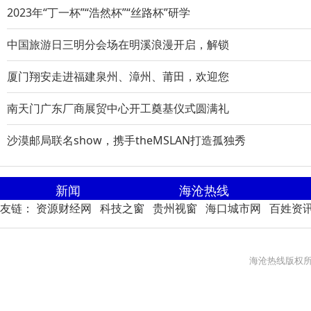
2023年“丁一杯”“浩然杯”“丝路杯”研学
中国旅游日三明分会场在明溪浪漫开启，解锁
厦门翔安走进福建泉州、漳州、莆田，欢迎您
南天门广东厂商展贸中心开工奠基仪式圆满礼
沙漠邮局联名show，携手theMSLAN打造孤独秀
新闻
海沧热线
友链：
资源财经网
科技之窗
贵州视窗
海口城市网
百姓资
海沧热线版权